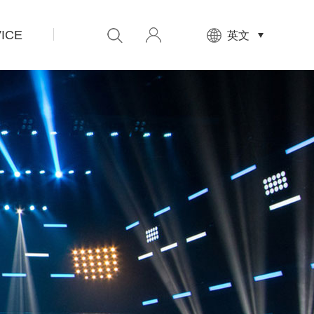
ICE
先
英文
设
置
数
据