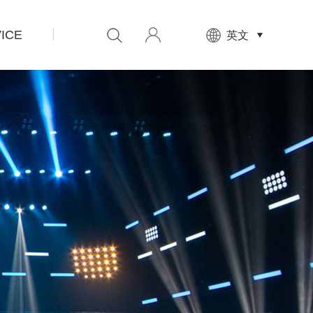
ICE
先
英文
设
置
数
据