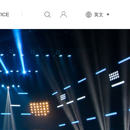
ICE
先
英文
设
置
数
据