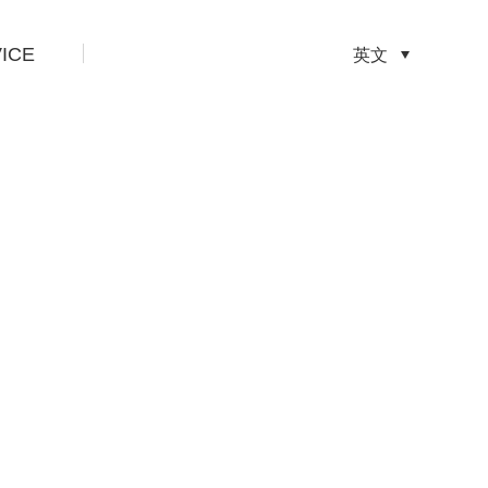
ICE
先
英文
设
置
数
据