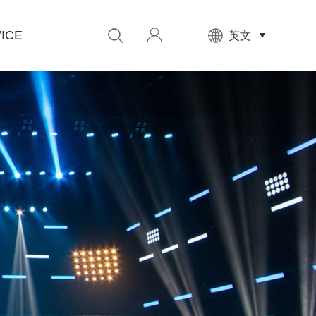
ICE
先
英文
设
置
数
据