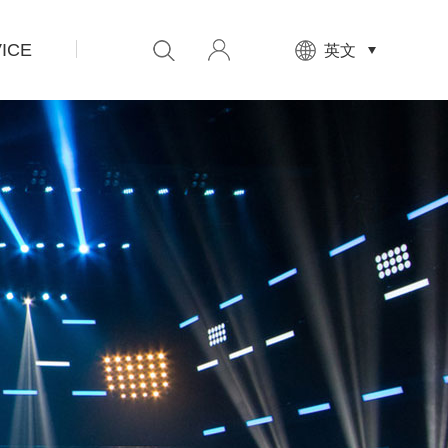
ICE
先
英文
设
置
数
据