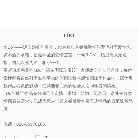
I DO
“I Do”——源自婚礼的誓言，代表着步入婚姻殿堂的爱侣对于爱情忠
贞不渝的承诺，是最神圣的爱情宣言。一句“I Do”，婚戒滑入无名
指，自此以爱为名，相守一生。
不断追求完美的I Do与诸多国际珠宝设计大师建立了长期合作，每位
设计师将自己对于爱与幸福的深刻理解与感悟倾注于作品中，赋予每
款作品心灵的触动，使其能够完美表达爱人之间珍贵的情感。
I Do的珠宝作品充分满足了定情、求婚、结婚、纪念日、送礼等各类
情感表达需求，已成为恋人们迈入婚姻殿堂及表达情感的典范珠宝品
牌。
电话：028-65970165
2F