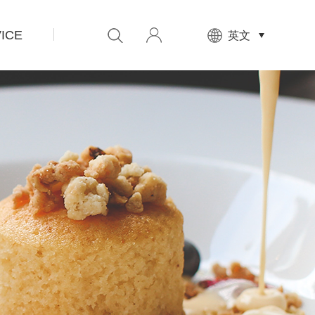
ICE
先
英文
设
置
数
据