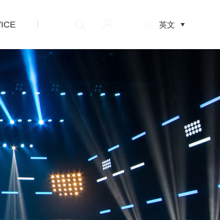
ICE
先
英文
设
置
数
据